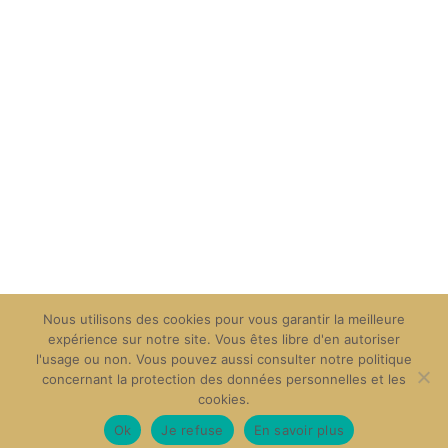
Nous utilisons des cookies pour vous garantir la meilleure
expérience sur notre site. Vous êtes libre d'en autoriser
l'usage ou non. Vous pouvez aussi consulter notre politique
concernant la protection des données personnelles et les
Contact
Mentions Légales
Plan du Site
Création du Site : BD
cookies.
Communication
Copyright © 2026 L'Atelier du Relieur - Genève. All rights reserved.
Ok
Je refuse
En savoir plus